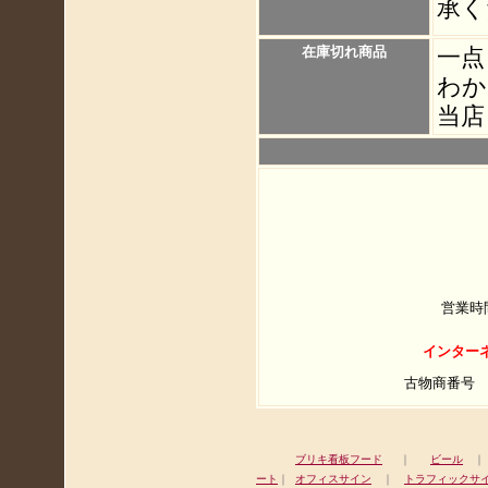
承く
在庫切れ商品
一点
わか
当店
営業時
インター
古物商番号
ブリキ看板フード
｜
ビール
ート
｜
オフィスサイン
｜
トラフィックサ