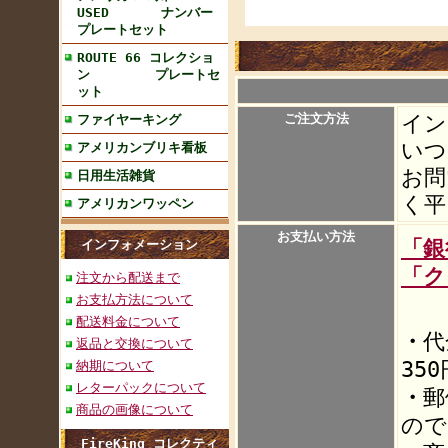
USED ナンバー
プレートセット
ROUTE 66 コレクショ
ン プレートセ
ット
ご注文方法
イン
ファイヤーキング
いつ
アメリカンブリキ看板
お問
日用生活雑貨
く平
アメリカンワッペン
お支払い方法
「銀
インフォメーション
「ク
注文から配送まで
お支払方法について
配送料金について
・
代
返品と交換について
35
納期について
レターパックについて
・
郵
商品の画像について
ので
FireKing コレクティ