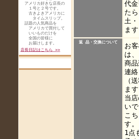
代金
アメリカ好きな店長の
１号と２号です。
たら
古きよきアメリカに
タイムスリップ。
土・
話題の人気商品を
アメリカで買付して
ます
いいものだけを
全国の皆様に
返 品・交換について
お届けします。
お客
店長日記はこちら >>
は、
商品
連絡
（送
ます
当店
いで
こち
す。
1点