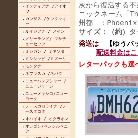
灰から復活する不
インディアナ /アイオ
ワ
ニックネーム「The 
カンザス /ケンタッキ
州都 ：Phoenix
ー
サイズ：（約）タテ
ルイジアナ / メイン
メリーランド/ マサチ
発送は
【ゆうパ
ューセッツ
配送料金はこ
ミシガン / ミネソタ
ミシシッピ /ミズーリ
レターパックも選
モンタナ
ネブラスカ /ネバダ
ニューハンプシャー /
ニュージャージ
ニューメキシコ/ニュー
ヨーク
ノースカロライナ /ノ
ースダコタ
オハイオ / オクラホマ
オレゴン/ペンシルベニ
ア